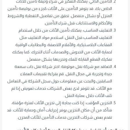
التأمين الذاتي: يمكنك التفكير في شراء وثيقة تأمين للأثاث
الخاص بك. قد يتوفر التأمين على الأثاث كجزء من بوليصة تأمين
المنزل أو بشكل منفصل. تحقق من تفاصيل التغطية والشروط
والأحكام والاستثناءات قبل شراء التأمين.
التغليف المناسب: يمكنك تأمين الأثاث من خلال استخدام
التغليف المناسب قبل النقل. استخدم مواد التغليف مثل
الفقاعات البلاستيكية، والأفلام اللاصقة، والبطانيات الواقية
لحماية الأثاث من الخدوش والصدمات أثناء التحرك. كما يمكنك
تفكيك القطع القابلة للفك وتخزينها بشكل منفصل.
التعاقد مع شركة نقل موثوقة: اختر شركة نقل ذات سمعة
جيدة وتجربة في مجال النقل. قم بقراءة تقييمات العملاء
السابقين والبحث عن معلومات حول سجل الشركة في التعامل
مع الأثاث. قد تتوفر لدى بعض الشركات خدمات تعويض إذا تم
تلف الأثاث خلال عملية النقل.
التخزين المؤقت: إذا كنت بحاجة إلى تخزين الأثاث لفترة مؤقتة،
فتأكد من أن مكان التخزين يوفر إجراءات أمان وحماية للأثاث. قد
تقدم بعض شركات التخزين خدمات التأمين للأثاث المخزن.