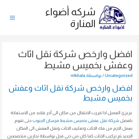
ي
شركه أضواء
توى
المنارة
Main
Menu
افضل وارخص شركة نقل اثاث
وعفش بخميس مشيط
Uncategorized
/ بواسطة
mlkhala
افضل وارخص شركة نقل اثاث وعفش
بخميس مشيط
عزيزى العميل اذا قررت الانتقال من مكان الى آخر فلابد من الاستعانة
بافضل
شركة نقل عفش بخميس مشيط فرسان الجنوب
حتى تقوم
بعمل الازم من فك الاثاث وتغليف الاثاث ونقل العفش الى المكان
الجديد ثم تركيب الاثاث كما كان من ذىى قبل بواسطة نجارين متخصصين