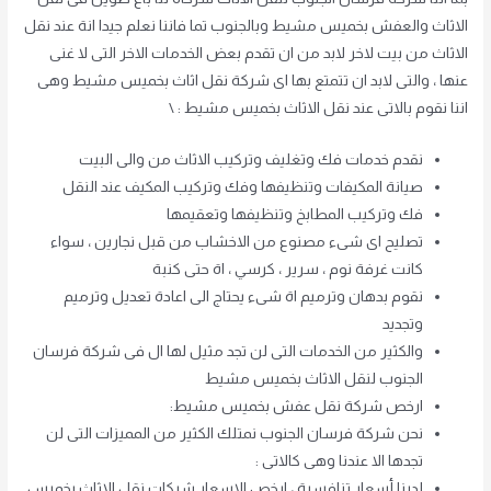
الاثاث والعفش بخميس مشيط وبالجنوب تما فاننا نعلم جيدا انة عند نقل
الاثاث من بيت لاخر لابد من ان تقدم بعض الخدمات الاخر التى لا غنى
عنها ، والتى لابد ان تتمتع بها اى شركة نقل اثاث بخميس مشيط وهى
اننا نقوم بالاتى عند نقل الاثاث بخميس مشيط : \
نقدم خدمات فك وتغليف وتركيب الاثاث من والى البيت
صيانة المكيفات وتنظيفها وفك وتركيب المكيف عند النقل
فك وتركيب المطابخ وتنظيفها وتعقيمها
تصليح اى شىء مصنوع من الاخشاب من قبل نجارين ، سواء
كانت غرفة نوم ، سرير ، كرسي ، اة حتى كنبة
نقوم بدهان وترميم اة شىء يحتاج الى اعادة تعديل وترميم
وتجديد
والكثير من الخدمات التى لن تجد مثيل لها ال فى شركة فرسان
الجنوب لنقل الاثاث بخميس مشيط
ارخص شركة نقل عفش بخميس مشيط:
نحن شركة فرسان الجنوب نمتلك الكثير من المميزات التى لن
تجدها الا عندنا وهى كالاتى :
لدينا أسعار تنافسية ، ارخص الاسعار شركات نقل الاثاث بخميس