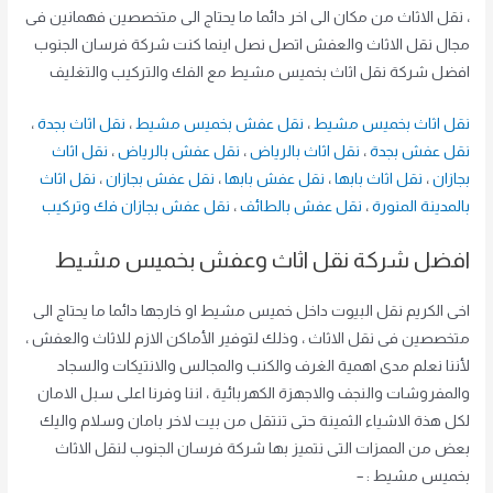
، نقل الاثاث من مكان الى اخر دائما ما يحتاج الى متخصصين فهمانين فى
مجال نقل الاثاث والعفش اتصل نصل اينما كنت شركة فرسان الجنوب
افضل شركة نقل اثاث بخميس مشيط مع الفك والتركيب والتغليف
نقل اثاث بخميس مشيط
،
نقل عفش بخميس مشيط
،
نقل اثاث بجدة
،
نقل عفش بجدة
،
نقل اثاث بالرياض
،
نقل عفش بالرياض
،
نقل اثاث
بجازان
،
نقل اثاث بابها
،
نقل عفش بابها
،
نقل عفش بجازان
،
نقل اثاث
بالمدينة المنورة
،
نقل عفش بالطائف
،
نقل عفش بجازان فك وتركيب
افضل شركة نقل اثاث وعفش بخميس مشيط
اخى الكريم نقل البيوت داخل خميس مشيط او خارجها دائما ما يحتاج الى
متخصصين فى نقل الاثاث ، وذلك لتوفير الأماكن الازم للاثاث والعفش ،
لأننا نعلم مدى اهمية الغرف والكنب والمجالس والانتيكات والسجاد
والمفروشات والنجف والاجهزة الكهربائية ، اننا وفرنا اعلى سبل الامان
لكل هذة الاشياء الثمينة حتى تنتقل من بيت لاخر بامان وسلام واليك
بعض من الممزات التى نتميز بها شركة فرسان الجنوب لنقل الاثاث
بخميس مشيط : –