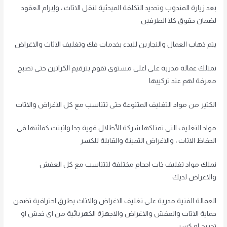
بعد زيارة المندوب وتحديد التكلفة المبدئية لنقل الاثاث ، وإبرام العقود
لضمان حقوق كلا الطرفين
يتم ذهاب العمال والنجارين للبدء بخدمات فك وتغليف الاثاث والاغراض
نمتلك عمالة مدربة على اعلى مستوى تقوم بترقيم الكراتين حتى تصبح
معرفة لهم عند تركيبها
الكثير من مواد التغليف المتنوعة حتى تتناسب مع كل الاغراض والاثاث
مواد التغليف التى تمتلكها شركة الأطلال قوية جدا واثبتت كفائتها فى
الحفاظ الاثاث ، والاغراض الثمينة والقابلة للكسر
نملك مواد تغليف ذات احجام مختلفة لتتناسب مع كل العفش
والاغراض لديك
العمالة الفنية مدربة على تغليف الاغراض والاثاث بطرق احترافية تضمن
حماية الاثاث والعفش والاغراض والاجهزة الكهربائية من اى خدش او
تجريح او كسر