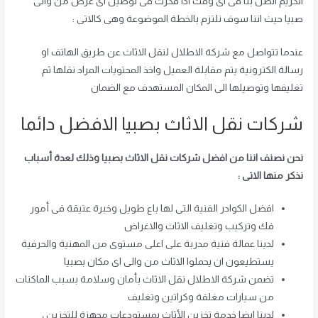
الكريم اتصل بنا فى اى وقت اذا فكرت فى توصيل اى غرض من والى
صبيا حيث اننا سوف نلتزم بالخطة الموضوعة وهى كالاتى :
عندما تتواصل مع شركة الاطلال لنقل الاثاث عن طريق الهاتف او
رسالة الكترونية يتم مقابلة العميل واخذ المحتويات المراد نقلها ثم
تغليفها وتوصيلها الى المكان المستهدف مع الضمان
شركات نقل الاثاث بصبيا الافضل دائما
نحن نصنف اننا من افضل شركات نقل الاثاث بصبيا وذلك لعدة أسباب
نذكر منها الاتى :
افضل الكوادر الفنية التى لها باع طويل وخبرة عتيقة فى أمور
فك وتركيب وتغليف الاثاث والاغراض
لدينا عمالة فنية مدربة على اعلى مستوى من المهنية والحرفية
يستطيعون ان يحملوا الاثاث من والى اى مكان بصبيا
تضمن شركة الاطلال نقل الاثاث بأمان وسلامة بسبب الماكنات
من سيارات مغلقة وكراتين وتغليف
لدينا ايضا خدمة تخزين الأثاث بمستودعات مجهزة للتخزين ،