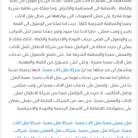
المتخصصة فى تقديم خدمات نقل بصبيا ، لما لنا من باع طويل من صبيا
والكفاه ، بالاضافة الى المصداقية والالتزام ، وما نملكة من طاقة بشرية
قوية قادرة على تحمل الصعوبات التى نواجهها فى مجال نقل الاثاث
بصبيا والمنطقة الشرقية كلها ، حيث اننا تمكنا من الوصول الى القمة
باسرع وقت ممكن ، نظرا لاننا نبذا مجود وفير جعلنا نتصدر اعلى المراتب
ن والوصول الى اقصى درجات الجودة والاحترافية والكفاه ، لذلك فانك لا
يمكن ان تتردد لحظة فى التواصل معنا نحن شركة الاطلال لنقل الاثاث
والعفش بصبيا والمنطقة الشرقة تما ، حتى تتمتع بالحصول على خدمات
نقل الاثاث بصبيا مميزة ، وعلى اعلى مستوى من الكفاه والمهنية ،
وباسعار لن تجد مثلها عند اى
شركة نقل اثاث بصبيا
، لانها رخصية نسبيا
، مناظرا لما تقدمة من خدمات قوية فى نقل الاثاث بصبيا ، فقط اتصل
بنا حتى نصل ، واحصل على خدمات نقل الاثاث بصبيا فى وقت قياسي ،
وباقل التكاليف ، لا تتردد فى التواصل معنا نحن شركة الاطلال لنقل
الاثاث والعفش بصبيا ، نحن نعد من الشركات القليلة التى تعطى ضمان
على منقولاتك بالاضافة الى الاسعار الرخيصة والجودة والاحترافيية
نقل عفش بصبيا
نقل اثاث بصبيا
،
شركة نقل بصبيا
،
شركة نقل اثاث
بصبيا
،
شركة نقل عفش بصبيا
،
شركات نقل العفش بصبيا
،
شركات