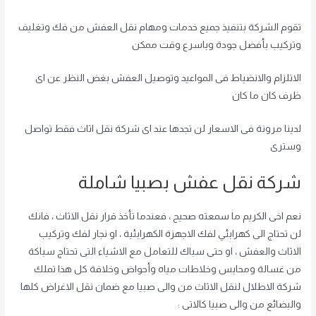
تقوم الشركة بتنفيذ جميع خدمات ومهام نقل العفش من فك وتغليف
وتركيب بأفضل جودة وباسرع وقت ممكن
الاتلزام والانضباط فى المواعيد وتوصيل العفش بغض النظر عن اى
ظرف كان ما كان
لدينا مرونة فى الاسعار لن تجدها عند اى شركة نقل اثاث فقط تواصل
وسترى
شركة نقل عفش بصبيا شاملة
نعم اخى الكريم ما سمعته صحيح ، فعندما تأخذ قرار نقل الاثاث ، فانك
لن تحتاج الى كهرابئي لفك الاجهزة الكهرابئية ، او نجار لفك وتركيب
الاثاث والعفش ، او حتى سباك للتعامل مع الاشياء التى تحتاج سباكة
من غسالة ومحابس وخلاطات مياه وأحواض وخلافة كل هذا تملك
شركة الاطلال لنقل الاثاث من والى صبيا مع ضمان نقل الاغراض كلها
والبضائع من والى صبيا كالاتى :