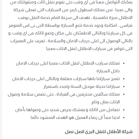
يمكنك التواصل معنا فى اى وقت حتى نقوم بنقل اثاث ومنقولتك من
والى صبيا ، نحن نمتلك اسطول كبير من السيارات التى تعطى شركة
الاطلال ميزة تنافسية ، تهدف الى سرعة اتمام خدمة النقل بوقت
قياسي ، امكانية وجود خدمة تتبع السيارة بواسطة الجى بى اس المتوفر
فى كل سيارتنا وبالتالى الاطمئنان على مكان وضع اثاثك فى اى وقت ،و
بالتالي الوصول الى اعلى درجات الامان والسلامة ، تعرف على المميزات
التى تتوافر فى سيارات الاطلال لنقل الاثاث بصبيا
تمتلك سيارت الاطلال لنقل الاثاث بصبيا اعلى درجات الامان
داخل السيارة
تتميز سياراتنا بانها سيارات مغلقة وبالتالى اعلى درجات الامان
سياراتنا حديثة موديل السنة وتجدد باستمرار
نمتلك سائقين محترفين فى القيادة ، حتى نضمن سلامة وصول
الاثاث بمان وتام
نتعامل من اثاثك وعفشك بحرص شديد حتى وصولها بأمان
لدينا مبدأ ان رضاء العميل هو الهدف المنشود دائما
شركة الأطلال للنقل البرى اتصل نصل