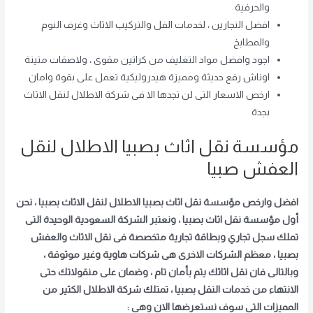
والحرفية
افضل النجارين ، لخدمات الفل والتركيب الاثاث وغرف النوم
والمطابخ
اجود وافضل مواد التغليف من كراتين مقوى ، ولاصقات متينة
اوناش رفع حديثة ومميزة هيدروليكية تعمل على بقوة وامان
ارخص الاسعار التى لن تجدها الا فى شركة الاطلال لنقل الاثاث
بجدة
مؤسسة نقل اثاث بصبيا الاطلال لنقل
العفش صبيا
افضل وارخص مؤسسة نقل اثاث بصبيا الاطلال لنقل الاثاث بصبيا ، نحن
أول مؤسسة نقل اثاث بصبيا ، ونعتبر الشركة السعودية الوحيدة التى
تملك سجل تجاري وبطاقة تجارية متخصصة فى نقل الاثاث والعفش
بصبيا ، معظم الشركات الاخرى هى شركات هاوية وغير موثوقة ،
وبالتالى فان نقل اثاثك يتم بأمان تام ، وضمان على منقولاتك حتى
الانتهاء من خدمات النقل بصبيا ، تمتلك شركة الاطلال الكثير من
المميزات التى سوف نستعرضها الان وهى :