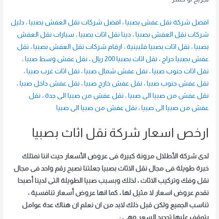
افضل شركة نقل عفش بصبيا
،
افضل شركات نقل العفش بصبيا
،
دليل
شركات نقل العفش بصبيا
،
دينا نقل اثاث بصبيا
،
سيارات نقل العفش
بصبيا
،
نقل اثاث بصبيا فلبينية
،
ارقام شركات نقل العفش بصبيا
،
نقل
عفش بصبيا حراج
،
نقل اثاث بصبيا 200 ريال
،
نقل عفش وسط صبيا
،
نقل اثاث جنوب صبيا
،
نقل عفش شمال صبيا
،
نقل اثاث غرب صبيا
،
نقل عفش جنوب صبيا
،
نقل عفش خارج صبيا
،
نقل عفش داخل صبيا
،
نقل عفش من صبيا الى صبيا
،
نقل عفش من صبيا الى جدة
،
نقل
عفش من صبيا الى صبيا
،
نقل عفش من صبيا الى صبيا
ارخص اسعار شركة نقل اثاث بصبيا
لدى شركة الأطلال مرونة كبيرة فى عروض الأسعار حيث اننا نمتلك
خبرة طويلة فى مجال نقل الاثاث بصبيا جعلتنا نصبح رقم واحد فى مجال
نقل وفك وتركيب الاثاث ، لذلك وبسبب صبيا الطويلة التى لدينا أصبحا
نقدم عروض اسعار لا مثيل لها ، كما انها عروض أسعار تنافسية ،
تناسب الجميع ولكن قبل ذلك لابد من ان نعلم ان هناك عدة عوامل
يتوقف عليها تحديد السعر وهى :