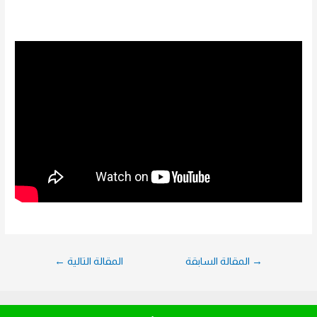
تصفّح
→
المقالة السابقة
المقالة التالية
←
المقالات
Copyright © 2026 شركه أضواء المنارة | Powered by
motawr-tech