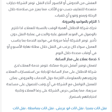
العفش من الخدوش أو الكسور أثناء النقل. توفر الشركة خيارات
متعددة للتغليف حسب نوع الأثاث، مما يعزز من سلامته خلال
الرحلة ويمنع وقوع أي تلفيات.
التزام بالمواعيد والمرونة
:
تدرك شركة الاطلال أهمية الوقت بالنسبة للعملاء، لذا تلتزم
بالوصول في الموعد المتفق عليه والبدء في عملية النقل دون
تأخير. توفر الشركة أيضًا مرونة في مواعيد الخدمة بما يناسب
العميل، سواء كان يرغب في النقل خلال عطلة نهاية الأسبوع أو
في أوقات محددة خلال اليوم.
خدمة عملاء على مدار الساعة
:
لضمان توفير أفضل تجربة ممكنة، تتوفر خدمة العملاء لدى
شركة الاطلال على مدار الساعة للإجابة عن استفسارات العملاء،
وتزويدهم بالمعلومات اللازمة حول الخدمات والعروض. يمكن
للعميل التواصل مع الشركة في أي وقت للحصول على مساعدة
سريعة، مما يعكس حرص الشركة على رضا العملاء وتلبية
احتياجاتهم باستمرار.
نقل اثاث بصبيا
،
نقل اثاث ابو عريش
،
نقل اثاث بصامطة
،
نقل اثاث