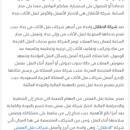
خدماتنا أو للحصول على استشارة، يمكنكم التواصل معنا على مدار
الساعة. شركة الأطلال هي الاختيار الأفضل والأوفر لنقل الأثاث بجدة.
تعد
شركة الاطلال
واحدة من أشهر شركات نقل الأثاث في جدة، حيث
تقدم خدماتها المتنوعة لنقل الأثاث من وإلى جدة، وتعمل على مدار
الساعة لضمان رضا العملاء. توفر الشركة جميع خدمات النقل اللازمة،
من فك وتركيب وتغليف الأثاث إلى ترتيبه وتنظيفه وتلميعه عند
الوصول. كما تمتلك الشركة أفضل وسائل النقل المؤمنة وتتعهد
بتعويض العملاء في حالة حدوث خدوش أو أضرار أثناء النقل. بفضل
العمالة الفلبينية المدربة، نجحت شركة منجز المملكة في ترسيخ مكانتها
كإحدى أفضل شركات نقل الأثاث في المملكة العربية السعودية، حيث
تلتزم بتقديم خدمة نقل تتميز بالمهنية العالية والجودة الفائقة.
تعتبر عملية نقل العفش من المهام الصعبة التي تحتاج إلى التخطيط
والاحترافية العالية. اختيار شركة نقل عفش بجدة تتسم بالجودة والكفاءة
يعد أمرًا بالغ الأهمية، حيث تحتاج إلى من يحافظ على ممتلكاتك ويضمن
سلامتها أثناء النقل. ومن بين الشركات المتخصصة في هذا المجال تأتي
شركة “
الاطلال
“، وهي واحدة من أبرز وأفضل
شركات نقل العفش