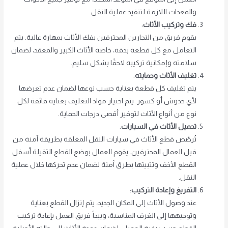
والمعدات اللازمة لتنفيذ عملية النقل.
فك وتركيب الأثاث
:
يقوم فريق من النجارين المحترفين بفك الأثاث بمهارة عالية. يتم
التعامل مع كل قطعة بدقة، خاصة الأثاث الكبير والمعقد، لضمان
سلامته وإمكانية تركيبه لاحقًا بشكل سليم.
تغليف الأثاث وحمايته
:
يتم تغليف كل قطعة بعناية حسب نوعها لضمان عدم تعرضها
لأي خدوش أو كسور. يتم اختيار مواد التغليف بعناية فائقة لكل
نوع من أنواع الأثاث لتوفير أقصى درجات الحماية.
تحميل الأثاث في السيارات
:
تُرصّص قطع الأثاث في سيارات النقل المغلقة بطريقة آمنة من
قبل العمال المحترفين. يقوم العمال بوضع القطع الثقيلة أسفل
القطع الأخف وتثبيتها بطرق آمنة لضمان عدم تحركها خلال عملية
النقل.
التفريغ وإعادة التركيب
:
عند وصول الأثاث إلى المكان الجديد، يتم إنزال القطع بعناية
وتوجيهها إلى الغرف المناسبة، ويبدأ فريق العمل بإعادة تركيب